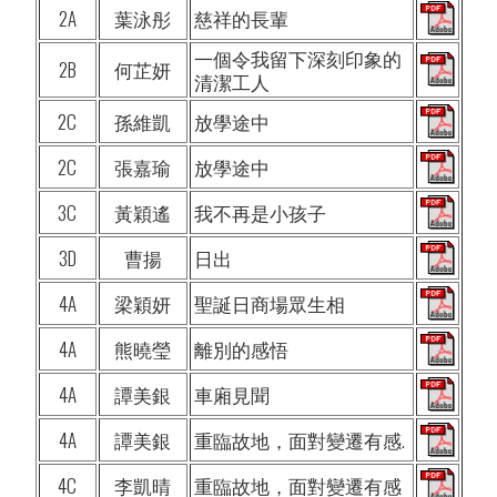
2A
葉泳彤
慈祥的長輩
一個令我留下深刻印象的
2B
何芷妍
清潔工人
2C
孫維凱
放學途中
2C
張嘉瑜
放學途中
3C
黃穎遙
我不再是小孩子
3D
曹揚
日出
4A
梁穎妍
聖誕日商場眾生相
4A
熊曉瑩
離別的感悟
4A
譚美銀
車廂見聞
4A
譚美銀
重臨故地，面對變遷有感.
4C
李凱晴
重臨故地，面對變遷有感