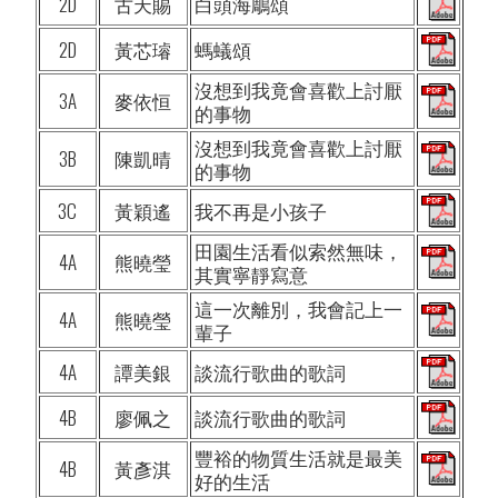
2D
古天賜
白頭海鵰頌
2D
黃芯璿
螞蟻頌
沒想到我竟會喜歡上討厭
3A
麥依恒
的事物
沒想到我竟會喜歡上討厭
3B
陳凱晴
的事物
3C
黃穎遙
我不再是小孩子
田園生活看似索然無味，
4A
熊曉瑩
其實寧靜寫意
這一次離別，我會記上一
4A
熊曉瑩
輩子
4A
譚美銀
談流行歌曲的歌詞
4B
廖佩之
談流行歌曲的歌詞
豐裕的物質生活就是最美
4B
黃彥淇
好的生活