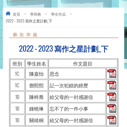
首頁
>
學與教
>
學生作品
>
2022 - 2023 寫作之星計劃_下
2022 - 2023 寫作之星計劃_下
班別
學生姓名
作文題目
1C
陳嘉怡
思念
1C
鄧熙熙
記一次犯錯的經歷
1D
陳梓喬
給父母的一封感謝信
1D
鍾曉琳
忘不了的一件小事
1D
關靖桐
給父母的一封感謝信