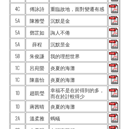
4C
傅詠詩
重臨故地，面對變遷有感
5A
陳雅瑩
沉默是金
5A
鄧芷如
誨人不倦
5A
薛程
沉默昰金
5B
朱俊謙
我的理想世界
1C
呂宛螢
炎夏的海灘
1C
陳嘉怡
炎夏的海灘
幸福不是在於得到的多，
1D
趙凱瑩
而在於計較得少
1D
蔣茜晴
炎夏的海灘
2A
溫柔雅
螞蟻