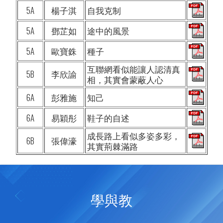
5A
楊子淇
自我克制
5A
鄧芷如
途中的風景
5A
歐寶銖
種子
互聯網看似能讓人認清真
5B
李欣諭
相，其實會蒙蔽人心
6A
彭雅施
知己
6A
易穎彤
鞋子的自述
成長路上看似多姿多彩，
6B
張偉濠
其實荊棘滿路
學與教