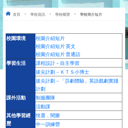
首頁
>
學校資訊
>
學校概覽
>
學校簡介短片
校園環境
校園介紹短片
校園介紹短片 英文
校園介紹短片 普通話
學習生活
課程設計－自主學習
拔尖計劃－ＫＴＳ小博士
拔尖計劃－「莎劇體驗」英語戲劇實踐
計劃
課外活動
制服團隊
活動課
其他學習經
悅選．閱樂
歷
中一訓練營