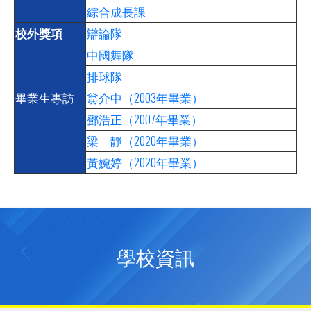
綜合成長課
校外獎項
辯論隊
中國舞隊
排球隊
畢業生專訪
翁介中（2003年畢業）
鄧浩正（2007年畢業）
梁 靜（2020年畢業）
黃婉婷（2020年畢業）
學校資訊