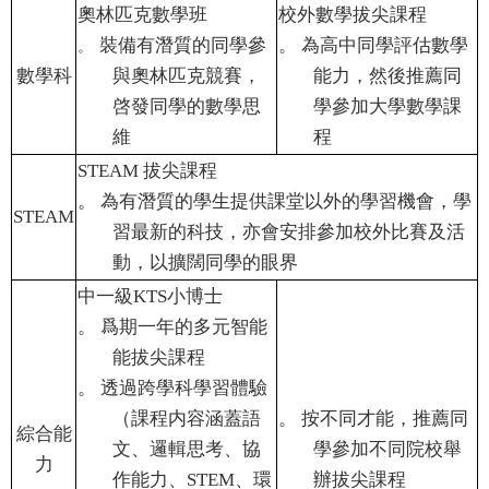
奧林匹克數學班
校外數學拔尖課程
裝備有潛質的同學參
。
為高中同學評估數學
。
數學科
與奧林匹克競賽，
能力，然後推薦同
啓發同學的數學思
學參加大學數學課
維
程
STEAM
拔尖課程
。
為有潛質的學生提供課堂以外的學習機會，學
STEAM
習最新的科技，亦會安排參加校外比賽及活
動，以擴闊同學的眼界
中一級
KTS
小博士
。
爲期一年的多元智能
能拔尖課程
。
透過跨學科學習體驗
（課程内容涵蓋語
。
按不同才能，推薦同
綜合能
文、邏輯思考、協
學參加不同院校舉
力
作能力、
STEM
、環
辦拔尖課程