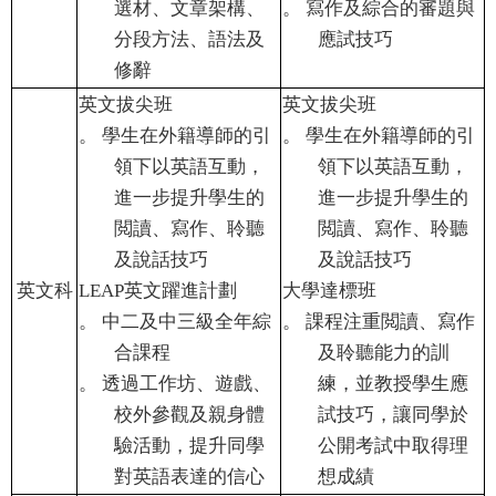
選材、文章架構、
。
寫作及綜合的審題與
分段方法、語法及
應試技巧
修辭
英文拔尖班
英文拔尖班
。
學生在外籍導師的引
。
學生在外籍導師的引
領下以英語互動，
領下以英語互動，
進一步提升學生的
進一步提升學生的
閲讀、寫作、聆聽
閲讀、寫作、聆聽
及說話技巧
及說話技巧
英文科
LEAP
英文躍進計劃
大學達標班
。
中二及中三級全年綜
。
課程注重閲讀、寫作
合課程
及聆聽能力的訓
。
透過工作坊、遊戲、
練，並教授學生應
校外參觀及親身體
試技巧，讓同學於
驗活動，提升同學
公開考試中取得理
對英語表達的信心
想成績