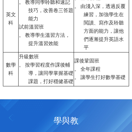
。
教導同學聆聽和速記
。
由淺入深，透過反覆
技巧，改善卷三答題
英文
練習，加強學生在
能力
科
閲讀、寫作及聆聽
試前溫習班
方面的能力，讓他
。
教導學生溫習方法，
們逐漸提升英語水
提升溫習效能
平
升級數班
課後鞏固班
數學
。
按學習程度作課後輔
。
全年課程
科
導，讓同學掌握基礎
。
讓學生打好數學基礎
課題，打好穩健基礎
學與教