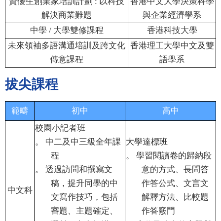
資優生創業家培訓計劃
:
以科技
香港中文大學決策科學
解決商業難題
與企業經濟學系
中學
/
大學雙修課程
香港科技大學
未來領袖多語溝通培訓及跨文化
香港理工大學中文及雙
傳意課程
語學系
拔尖課程
範疇
初中
高中
校園小記者班
。
中二及中三級全年課
大學達標班
程
。
學習閱讀卷的歸納段
。
透過訪問和撰寫文
意的方式、長問答
稿，提升同學的中
作答公式、文言文
中文科
文寫作技巧，包括
解釋方法、比較題
審題、主題確定、
作答竅門