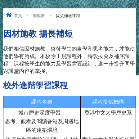
首頁
>
學與教
>
拔尖補底課程
因材施教 揚長補短
我們相信因材施教，啓發學生的自學和思考能力，才能使
他們學有所成。本校除正規課程外，特設拔尖及補底課
程，課程按學生的能力及學習需要設計，進一步提升同學
對課堂内容的掌握。
校外進階學習課程
課程名稱
課程提供機構
城市歷史深度學習：
香港中文大學歷史系
思考、觀看及閱讀香港及周邊地
區的建築環境