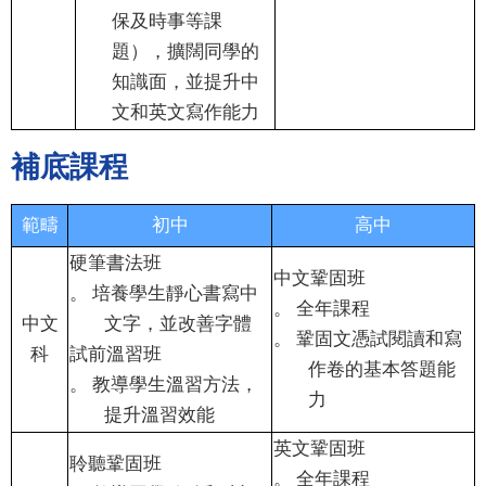
保及時事等課
題），擴闊同學的
知識面，並提升中
文和英文寫作能力
補底課程
範疇
初中
高中
硬筆書法班
中文鞏固班
。
培養學生靜心書寫中
。
全年課程
中文
文字，並改善字體
。
鞏固文憑試閱讀和寫
科
試前溫習班
作卷的基本答題能
。
教導學生溫習方法，
力
提升溫習效能
英文鞏固班
聆聽鞏固班
。
全年課程