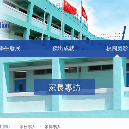
ion)
學生發展
傑出成就
校園剪影
家長專訪
園剪影
>
家校專訪
>
家長專訪