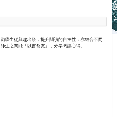
鼓勵學生從興趣出發，提升閱讀的自主性；亦結合不同
讓師生之間能「以書會友」，分享閱讀心得。