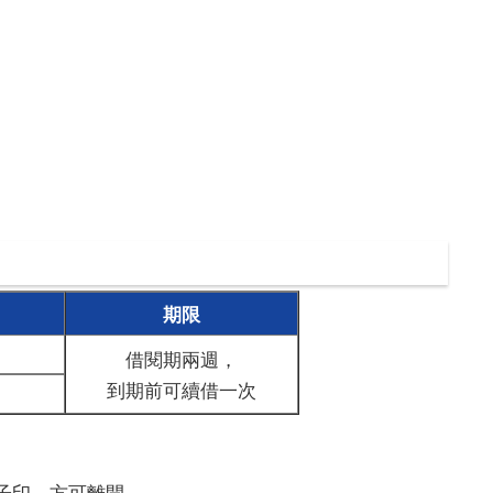
期限
借閱期兩週，
到期前可續借一次
日子印，方可離開