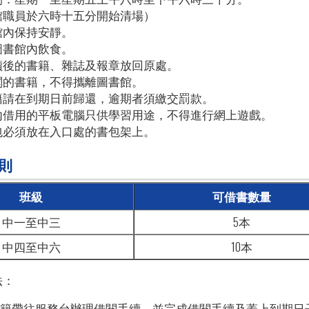
館職員於六時十五分開始清場）
館內保持安靜。
圖書館內飲食。
讀後的書籍、雜誌及報章放回原處。
閱的書籍，不得攜離圖書館。
籍請在到期日前歸還，逾期者須繳交罰款。
內借用的平板電腦只供學習用途，不得進行網上遊戲。
包必須放在入口處的書包架上。
則
班級
可借書數量
中一至中三
5本
中四至中六
10本
法：
須將書籍帶往服務台辦理借閱手續，並完成借閱手續及蓋上到期