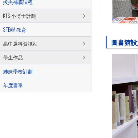
拔尖補底課程
KTS 小博士計劃
STEAM 教育
圖書館設
高中選科資訊站
學生作品
姊妹學校計劃
年度書單