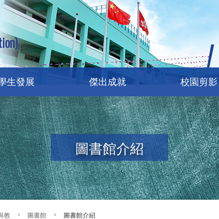
ion)
學生發展
傑出成就
校園剪影
圖書館介紹
與教
>
圖書館
>
圖書館介紹