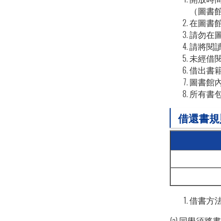
（圖書
在圖書
請勿在
請將閱
未經借
借出書
圖書館
所有書
借還書規
借書方
(a) 同學