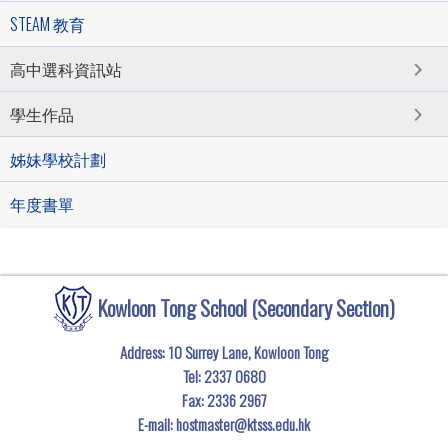
STEAM 教育
高中選科資訊站
學生作品
姊妹學校計劃
年度書單
Kowloon Tong School (Secondary Section)
Address: 10 Surrey Lane, Kowloon Tong
Tel:
2337 0680
Fax:
2336 2967
E-mail:
hostmaster@ktsss.edu.hk