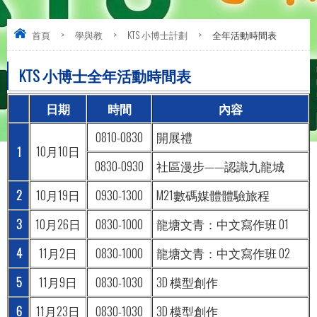
首頁
>
學與教
>
KTS 小博士計劃
>
全年活動時間表
KTS 小博士全年活動時間表
日期
時間
內容
0810-0830
開展禮
10月10日
1
0830-0930
社區漫步——認識九龍城
2
10月19日
0930-1300
M21數碼媒體體驗旅程
3
10月26日
0830-1000
龍塘文青：中文寫作班 01
4
11月2日
0830-1000
龍塘文青：中文寫作班 02
5
11月9日
0830-1030
3D 模型創作
6
11月23日
0830-1030
3D 模型創作