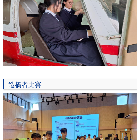
造橋者比賽