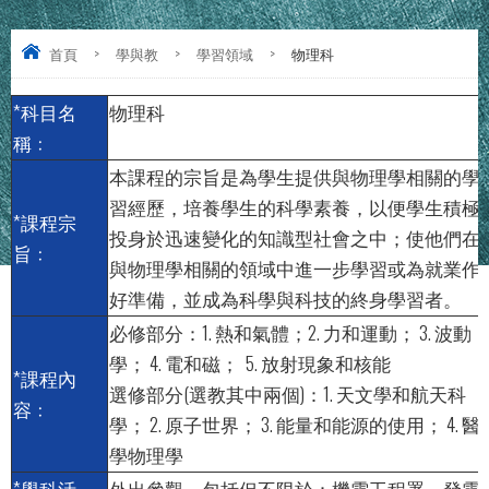
首頁
>
學與教
>
學習領域
>
物理科
*科目名
物理科
稱﹕
本課程的宗旨是為學生提供與物理學相關的學
習經歷，培養學生的科學素養，以便學生積極
*課程宗
投身於迅速變化的知識型社會之中；使他們在
旨﹕
與物理學相關的領域中進一步學習或為就業作
好準備，並成為科學與科技的終身學習者。
必修部分：1. 熱和氣體；2. 力和運動； 3. 波動
學； 4. 電和磁； 5. 放射現象和核能
*課程內
選修部分(選教其中兩個)：1. 天文學和航天科
容﹕
學； 2. 原子世界； 3. 能量和能源的使用； 4. 醫
學物理學
*學科活
外出參觀，包括但不限於：機電工程署、發電