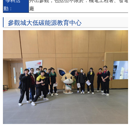
動﹕
廠
參觀城大低碳能源教育中心