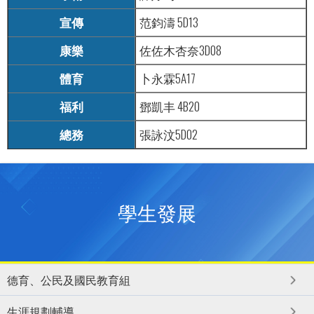
宣傳
范鈞濤 5D13
康樂
佐佐木杏奈3D08
體育
卜永霖5A17
福利
鄧凱丰 4B20
總務
張詠汶5D02
學生發展
德育、公民及國民教育組
生涯規劃輔導