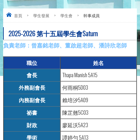
首頁
>
學生發展
>
學生會
>
幹事成員
2025-2026 第十五屆學生會Saturn
負責老師：曾嘉銘老師、董啟超老師、潘詩欣老師
職位
姓名
會長
Thapa Manish 5A15
外務副會長
何雨桐5D03
內務副會長
賴培汐5A09
祕書
陳芷翹5C03
財政
廖延沃5A23
學術
譚婷勻 5A13