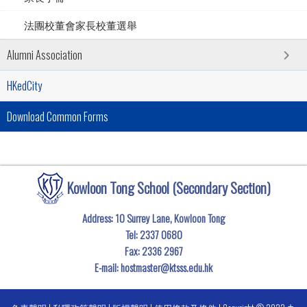
法團校董會家長校董選舉
Alumni Association
HKedCity
Download Common Forms
Kowloon Tong School (Secondary Section)
Address: 10 Surrey Lane, Kowloon Tong
Tel:
2337 0680
Fax:
2336 2967
E-mail:
hostmaster@ktsss.edu.hk