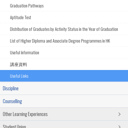
Graduation Pathways
Aptitude Test
Distribution of Graduates by Activity Status in the Year of Graduation
List of Higher Diploma and Associate Degree Programmes in HK
Useful Information
講座資料
Useful Links
Discipline
Counselling
Other Learning Experiences
Student Union