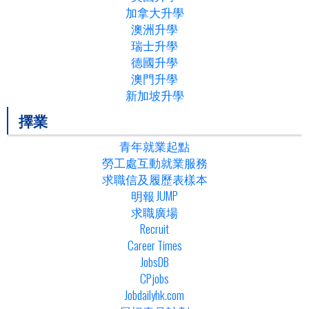
加拿大升學
澳洲升學
瑞士升學
德國升學
澳門升學
新加坡升學
擇業
青年就業起點
勞工處互動就業服務
求職信及履歷表樣本
明報 JUMP
求職廣場
Recruit
Career Times
JobsDB
CPjobs
Jobdailyhk.com