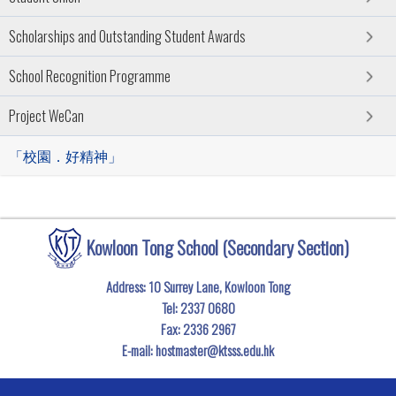
Scholarships and Outstanding Student Awards
School Recognition Programme
Project WeCan
「校園．好精神」
Kowloon Tong School (Secondary Section)
Address: 10 Surrey Lane, Kowloon Tong
Tel:
2337 0680
Fax:
2336 2967
E-mail:
hostmaster@ktsss.edu.hk