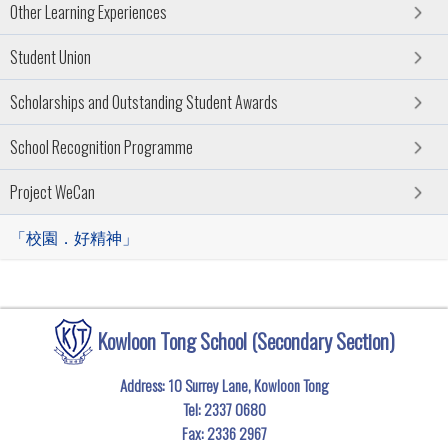
Other Learning Experiences
Student Union
Scholarships and Outstanding Student Awards
School Recognition Programme
Project WeCan
「校園．好精神」
Kowloon Tong School (Secondary Section)
Address: 10 Surrey Lane, Kowloon Tong
Tel:
2337 0680
Fax:
2336 2967