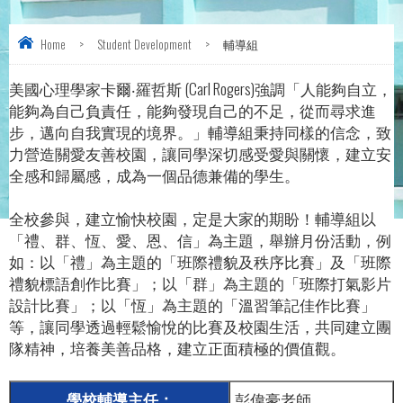
Home
>
Student Development
>
輔導組
美國心理學家卡爾‧羅哲斯 (Carl Rogers)強調「人能夠自立，
能夠為自己負責任，能夠發現自己的不足，從而尋求進
步，邁向自我實現的境界。」輔導組秉持同樣的信念，致
力營造關愛友善校園，讓同學深切感受愛與關懷，建立安
全感和歸屬感，成為一個品德兼備的學生。
全校參與，建立愉快校園，定是大家的期盼！輔導組以
「禮、群、恆、愛、恩、信」為主題，舉辦月份活動，例
如：以「禮」為主題的「班際禮貌及秩序比賽」及「班際
禮貌標語創作比賽」；以「群」為主題的「班際打氣影片
設計比賽」；以「恆」為主題的「溫習筆記佳作比賽」
等，讓同學透過輕鬆愉悅的比賽及校園生活，共同建立團
隊精神，培養美善品格，建立正面積極的價值觀。
學校輔導主任：
彭偉豪老師