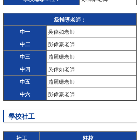
級輔導老師：
中一
吳倖如老師
中二
彭偉豪老師
中三
蕭麗珊老師
中四
吳倖如老師
中五
蕭麗珊老師
中六
彭偉豪老師
學校社工
社工
駐校