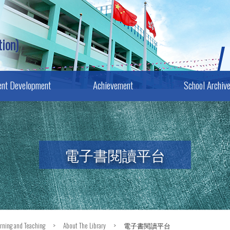
ion)
ent Development
Achievement
School Archiv
電子書閱讀平台
rning and Teaching
>
About The Library
>
電子書閱讀平台