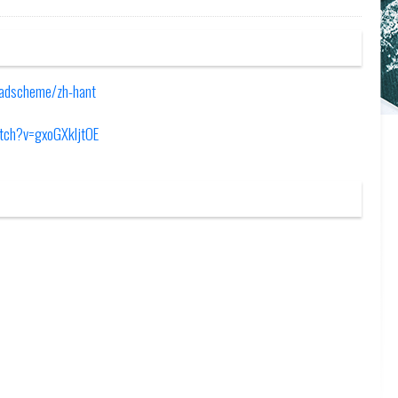
eadscheme/zh-hant
tch?v=gxoGXkljtOE