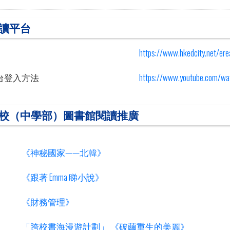
讀平台
https://www.hkedcity.net/er
台登入方法
https://www.youtube.com/wa
校（中學部）圖書館閱讀推廣
《神秘國家——北韓》
《跟著 Emma 睇小說》
《財務管理》
「跨校書海漫遊計劃」 《破繭重生的美麗》