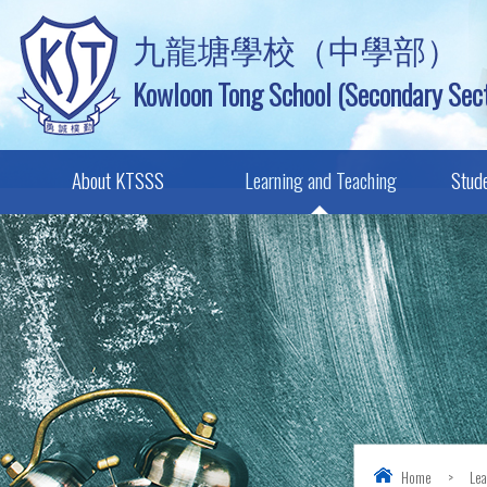
九龍塘學校（中學部）
Kowloon Tong School (Secondary Sect
About KTSSS
Learning and Teaching
Stud
Home
>
Lea