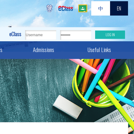
中
EN
eClass
es
Admissions
Useful Links