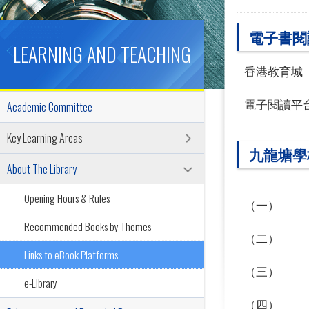
電子書閱
LEARNING AND TEACHING
香港教育城
電子閱讀平
Academic Committee
Key Learning Areas
九龍塘學
About The Library
Opening Hours & Rules
（一）
Recommended Books by Themes
（二）
Links to eBook Platforms
（三）
e-Library
（四）