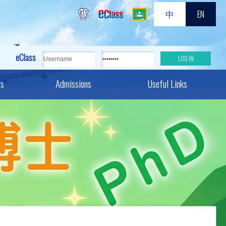
中
EN
eClass
es
Admissions
Useful Links