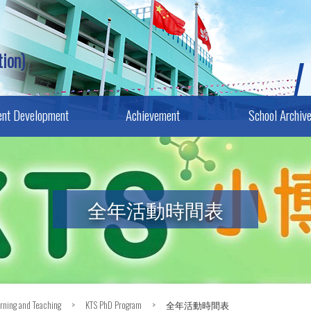
ion)
ent Development
Achievement
School Archiv
全年活動時間表
rning and Teaching
>
KTS PhD Program
>
全年活動時間表