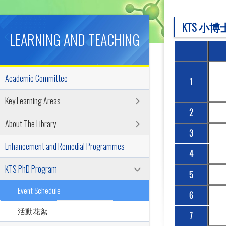
KTS 小
LEARNING AND TEACHING
Academic Committee
1
Key Learning Areas
2
About The Library
3
Enhancement and Remedial Programmes
4
KTS PhD Program
5
Event Schedule
6
活動花絮
7