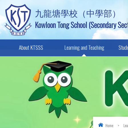
九龍塘學校（中學部）
Kowloon Tong School (Secondary Sect
About KTSSS
Learning and Teaching
Stud
Home
>
Lea