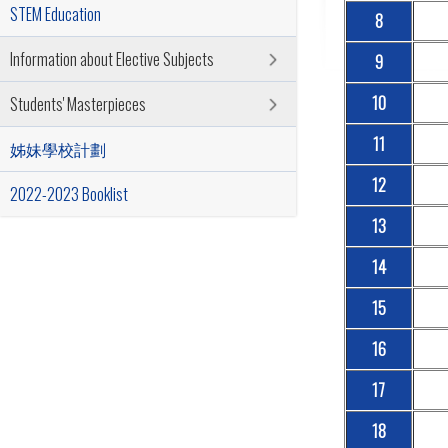
STEM Education
8
Information about Elective Subjects
9
10
Students' Masterpieces
11
姊妹學校計劃
12
2022-2023 Booklist
13
14
15
16
17
18