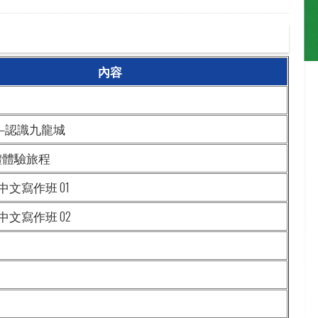
內容
—認識九龍城
體體驗旅程
文寫作班 01
文寫作班 02