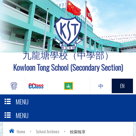
九龍塘學校（中學部）
Kowloon Tong School (Secondary Section)
中
EN
MENU
MENU
Home
>
School Archives
>
校園報章