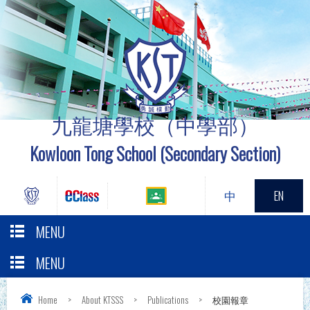
九龍塘學校（中學部）
Kowloon Tong School (Secondary Section)
中
EN
MENU
MENU
Home
>
About KTSSS
>
Publications
>
校園報章