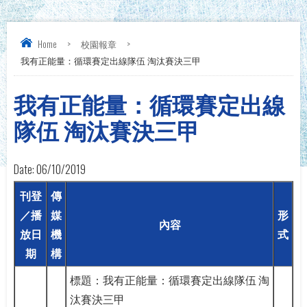
Home
>
校園報章
>
我有正能量：循環賽定出線隊伍 淘汰賽決三甲
我有正能量：循環賽定出線
隊伍 淘汰賽決三甲
Date:
06/10/2019
刊登
傳
／播
媒
形
內容
放日
機
式
期
構
標題：我有正能量：循環賽定出線隊伍 淘
汰賽決三甲