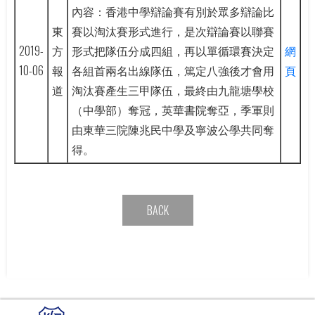
內容：香港中學辯論賽有別於眾多辯論比
東
賽以淘汰賽形式進行，是次辯論賽以聯賽
2019-
方
形式把隊伍分成四組，再以單循環賽決定
網
10-06
報
各組首兩名出線隊伍，篤定八強後才會用
頁
道
淘汰賽產生三甲隊伍，最終由九龍塘學校
（中學部）奪冠，英華書院奪亞，季軍則
由東華三院陳兆民中學及寧波公學共同奪
得。
BACK