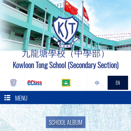
九龍塘學校（中學部）
Kowloon Tong School (Secondary Section)
中
EN
MENU
SCHOOL ALBUM