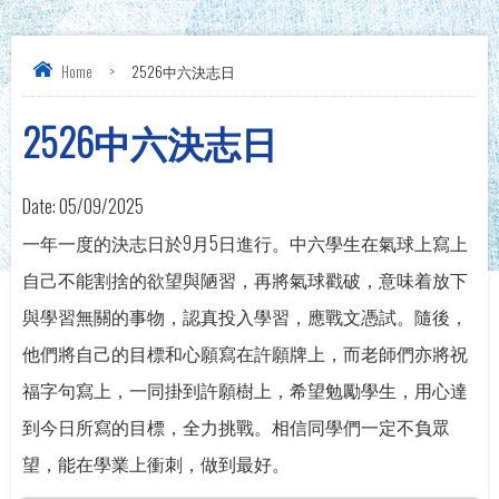
Home
>
2526中六決志日
2526中六決志日
Date:
05/09/2025
一年一度的決志日於9月5日進行。中六學生在氣球上寫上
自己不能割捨的欲望與陋習，再將氣球戳破，意味着放下
與學習無關的事物，認真投入學習，應戰文憑試。隨後，
他們將自己的目標和心願寫在許願牌上，而老師們亦將祝
福字句寫上，一同掛到許願樹上，希望勉勵學生，用心達
到今日所寫的目標，全力挑戰。相信同學們一定不負眾
望，能在學業上衝刺，做到最好。