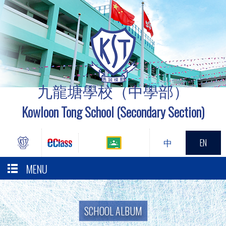
九龍塘學校（中學部）
Kowloon Tong School (Secondary Section)
中
EN
MENU
SCHOOL ALBUM