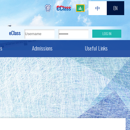
中
EN
eClass
es
Admissions
Useful Links