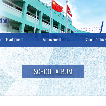
ion)
ent Development
Achievement
School Archiv
SCHOOL ALBUM