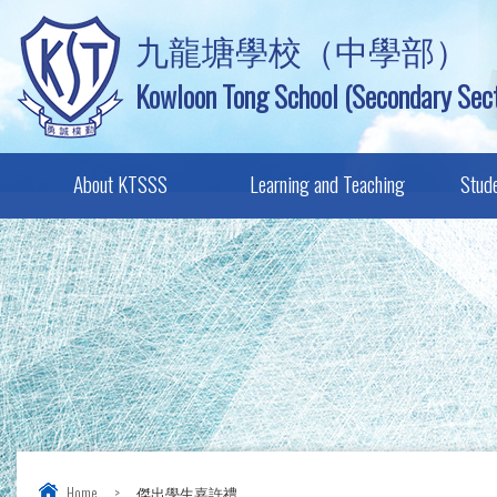
九龍塘學校（中學部）
Kowloon Tong School (Secondary Sect
About KTSSS
Learning and Teaching
Stud
Home
>
傑出學生嘉許禮