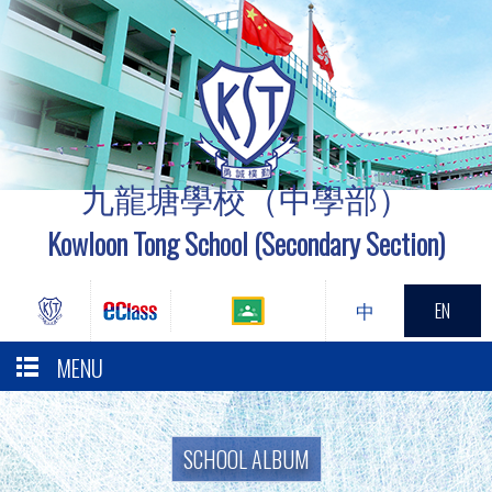
九龍塘學校（中學部）
Kowloon Tong School (Secondary Section)
中
EN
MENU
SCHOOL ALBUM