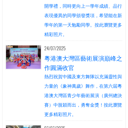
開學禮，同時更向上一學年成績、品行
表現優異的同學頒發獎項，希望能在新
學年的第一天勉勵同學。按此瀏覽更多
精彩照片。
24/07/2025
粵港澳大灣區藝術展演巔峰之
作圓滿收官
熱烈祝賀中國及東方舞隊以充滿靈性與
力量的《象神萬歲》舞作，在第六屆粵
港澳大灣區青少年藝術展演（廣州總決
賽）中脫穎而出，勇奪金獎！按此瀏覽
更多精彩照片。