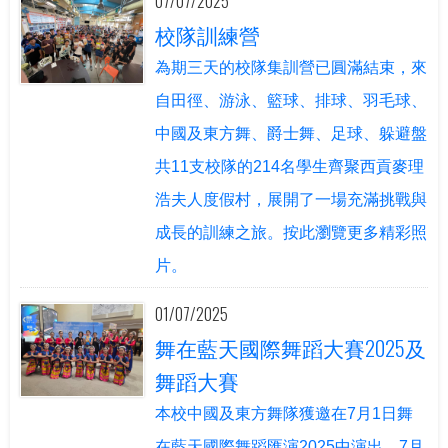
07/07/2025
校隊訓練營
為期三天的校隊集訓營已圓滿結束，來
自田徑、游泳、籃球、排球、羽毛球、
中國及東方舞、爵士舞、足球、躲避盤
共11支校隊的214名學生齊聚西貢麥理
浩夫人度假村，展開了一場充滿挑戰與
成長的訓練之旅。按此瀏覽更多精彩照
片。
01/07/2025
舞在藍天國際舞蹈大賽2025及
舞蹈大賽
本校中國及東方舞隊獲邀在7月1日舞
在藍天國際舞蹈匯演2025中演出，7月