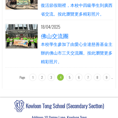
復活節假期裡，本校中四級學生到廣西
省交流。按此瀏覽更多精彩照片。
18/04/2025
佛山交流團
本校學生參加了由愛心全達慈善基金主
辦的佛山市三天交流團。按此瀏覽更多
精彩照片。
Page:
1
2
3
4
5
6
7
8
9
…
Kowloon Tong School (Secondary Section)
Address: 10 Surrey Lane, Kowloon Tong