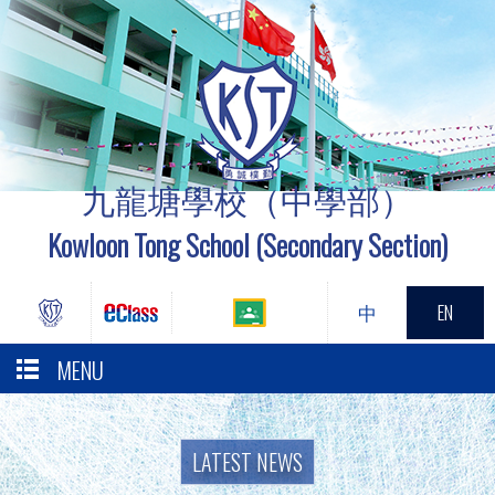
九龍塘學校（中學部）
Kowloon Tong School (Secondary Section)
中
EN
MENU
LATEST NEWS