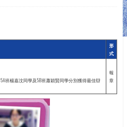
形
式
報
A班楊嘉汶同學及5B班蕭穎賢同學分別獲得最佳辯
章