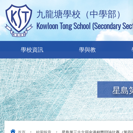
九龍塘學校（中學部）
Kowloon Tong School (Secondary Sect
學校資訊
學與教
星島
首頁
>
校園報章
>
星島第三十六屆全港校際辯論比賽（第四