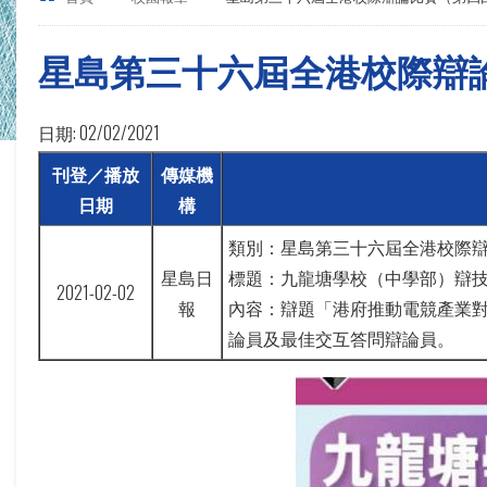
星島第三十六屆全港校際辯
日期:
02/02/2021
刊登／播放
傳媒機
日期
構
類別：星島第三十六屆全港校際
星島日
標題：九龍塘學校（中學部）辯
2021-02-02
報
內容：辯題「港府推動電競產業對
論員及最佳交互答問辯論員。