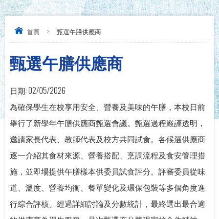
首頁
>
甄選午膳供應商
甄選午膳供應商
日期:
02/05/2026
為確保學生在校享用安全、營養及美味的午膳，本校日前
舉行了新學年午膳供應商甄選會議。甄選過程嚴謹透明，
邀請家長代表、教師代表及校方共同試食。各候選供應商
逐一介紹其食材來源、營養搭配、烹調流程及食安管理措
施，並即場提供午膳樣本供委員試食評分。評審委員從味
道、溫度、營養均衡、餐單變化及環保包裝等多個角度進
行綜合評核。經過詳細討論及分數統計，最終選出最合適