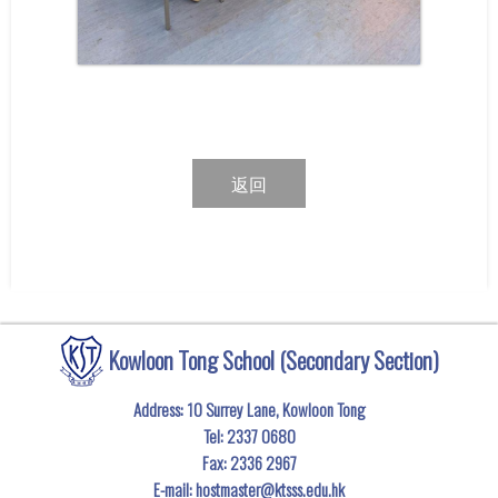
返回
Kowloon Tong School (Secondary Section)
Address: 10 Surrey Lane, Kowloon Tong
Tel:
2337 0680
Fax:
2336 2967
E-mail:
hostmaster@ktsss.edu.hk