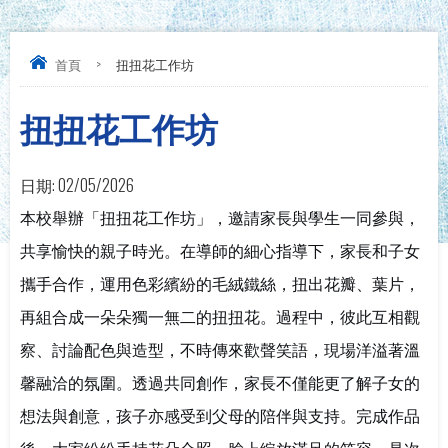
首頁
>
扭扭花工作坊
扭扭花工作坊
日期:
02/05/2026
本校舉辦「扭扭花工作坊」，邀請家長與學生一同參與，
共享愉快的親子時光。在導師的細心指導下，家長和子女
攜手合作，運用色彩繽紛的毛絨鐵絲，扭出花瓣、葉片，
再組合成一朵朵獨一無二的扭扭花。過程中，彼此互相觀
察、討論配色與造型，不時傳來歡聲笑語，現場洋溢著溫
馨融洽的氛圍。透過共同創作，家長不僅能更了解子女的
想法與創意，孩子亦感受到父母的陪伴與支持。完成作品