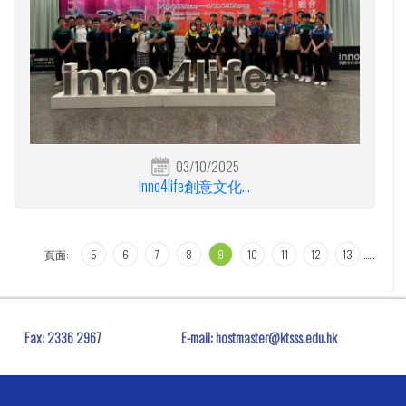
03/10/2025
Inno4life創意文化...
頁面:
5
6
7
8
9
10
11
12
13
…
…
Fax:
2336 2967
E-mail:
hostmaster@ktsss.edu.hk