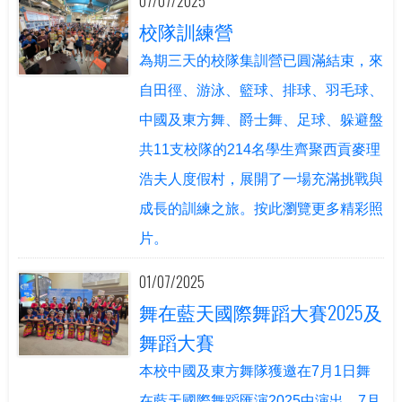
07/07/2025
校隊訓練營
為期三天的校隊集訓營已圓滿結束，來
自田徑、游泳、籃球、排球、羽毛球、
中國及東方舞、爵士舞、足球、躲避盤
共11支校隊的214名學生齊聚西貢麥理
浩夫人度假村，展開了一場充滿挑戰與
成長的訓練之旅。按此瀏覽更多精彩照
片。
01/07/2025
舞在藍天國際舞蹈大賽2025及
舞蹈大賽
本校中國及東方舞隊獲邀在7月1日舞
在藍天國際舞蹈匯演2025中演出，7月