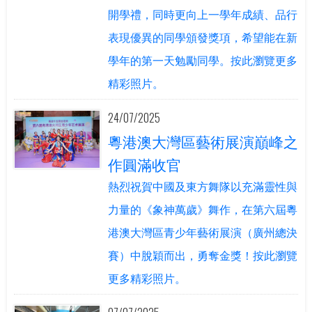
開學禮，同時更向上一學年成績、品行
表現優異的同學頒發獎項，希望能在新
學年的第一天勉勵同學。按此瀏覽更多
精彩照片。
24/07/2025
粵港澳大灣區藝術展演巔峰之
作圓滿收官
熱烈祝賀中國及東方舞隊以充滿靈性與
力量的《象神萬歲》舞作，在第六屆粵
港澳大灣區青少年藝術展演（廣州總決
賽）中脫穎而出，勇奪金獎！按此瀏覽
更多精彩照片。