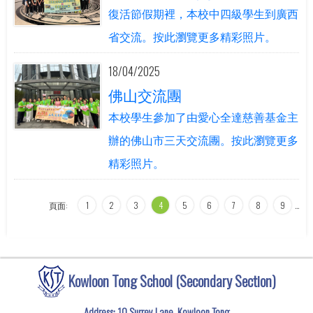
復活節假期裡，本校中四級學生到廣西
省交流。按此瀏覽更多精彩照片。
18/04/2025
佛山交流團
本校學生參加了由愛心全達慈善基金主
辦的佛山市三天交流團。按此瀏覽更多
精彩照片。
頁面:
1
2
3
4
5
6
7
8
9
…
Kowloon Tong School (Secondary Section)
Address: 10 Surrey Lane, Kowloon Tong