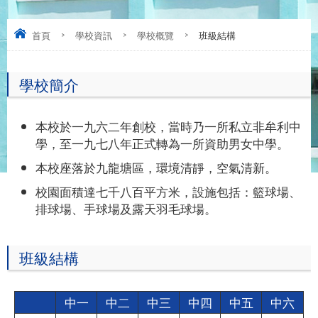
首頁
>
學校資訊
>
學校概覽
>
班級結構
學校簡介
本校於一九六二年創校，當時乃一所私立非牟利中
學，至一九七八年正式轉為一所資助男女中學。
本校座落於九龍塘區，環境清靜，空氣清新。
校園面積達七千八百平方米，設施包括：籃球場、
排球場、手球場及露天羽毛球場。
班級結構
中一
中二
中三
中四
中五
中六