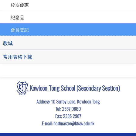
校友優惠
紀念品
會員登記
教城
常用表格下載
Kowloon Tong School (Secondary Section)
Address: 10 Surrey Lane, Kowloon Tong
Tel:
2337 0680
Fax:
2336 2967
E-mail:
hostmaster@ktsss.edu.hk