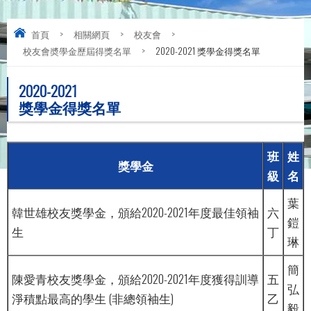
首頁
>
相關網頁
>
校友會
>
校友會奬學金歷屆得獎名單
>
2020-2021 獎學金得獎名單
2020-2021
獎學金得獎名單
班
姓
獎學金
級
名
葉
韓世雄校友獎學金，頒給2020-2021年度最佳領袖
六
鎧
生
丁
琳
簡
陳愛青校友獎學金，頒給2020-2021年度獲得訓導
五
弘
淨積點最高的學生 (非總領袖生)
乙
毅